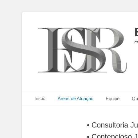
E
Menu principal
Pular
Início
Áreas de Atuação
Equipe
Qu
para
o
conteúdo
• Consultoria Ju
• Contencioso J