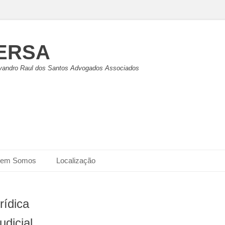
ERSA
vandro Raul dos Santos Advogados Associados
em Somos
Localização
rídica
udicial