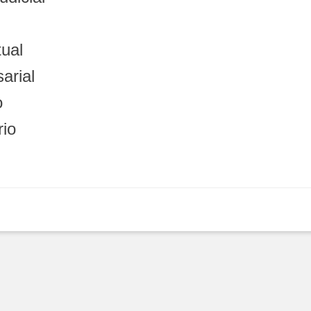
tual
arial
o
rio